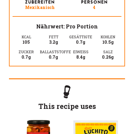
ZUBEREITEN
PERSONEN
Mexikanisch
4
Nährwert: Pro Portion
KCAL
FETT
GESÄTTIGTE
KOHLEN
105
3.2g
0.7g
10.5g
ZUCKER
BALLASTSTOFFE
EIWEISS
SALZ
0.7g
0.7g
8.4g
0.26g
This recipe uses