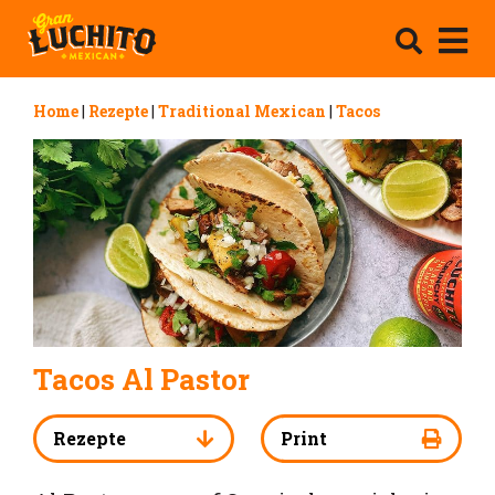
Home
|
Rezepte
|
Traditional Mexican
|
Tacos
Tacos Al Pastor
Rezepte
Print