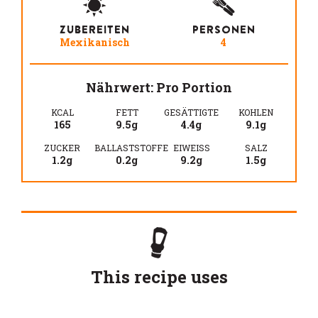
ZUBEREITEN
PERSONEN
Mexikanisch
4
Nährwert: Pro Portion
KCAL
FETT
GESÄTTIGTE
KOHLEN
165
9.5g
4.4g
9.1g
ZUCKER
BALLASTSTOFFE
EIWEISS
SALZ
1.2g
0.2g
9.2g
1.5g
This recipe uses