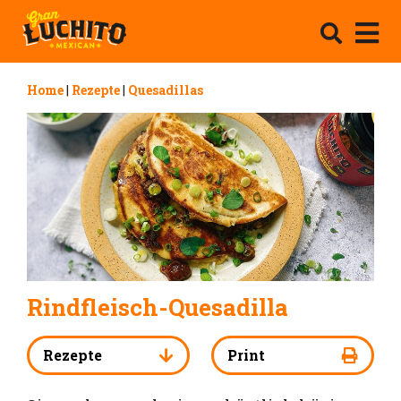
Home
|
Rezepte
|
Quesadillas
Rindfleisch-Quesadilla
Rezepte
Print